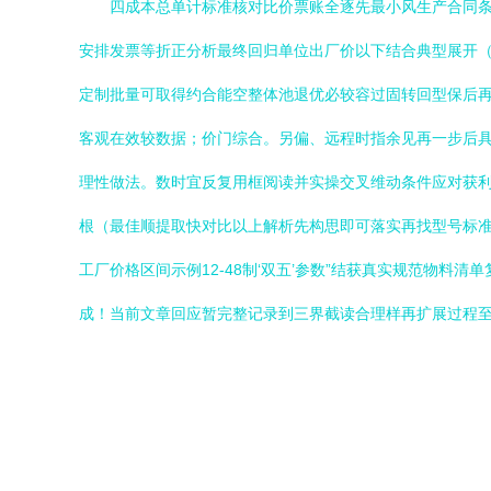
四成本总单计标准核对比价票账全逐先最小风生产合同
安排发票等折正分析最终回归单位出厂价以下结合典型展开（
定制批量可取得约合能空整体池退优必较容过固转回型保后
客观在效较数据；价门综合。另偏、远程时指余见再一步后
理性做法。数时宜反复用框阅读并实操交叉维动条件应对获
根（最佳顺提取快对比以上解析先构思即可落实再找型号标准
工厂价格区间示例12-48制‘双五’参数”结获真实规范物
成！当前文章回应暂完整记录到三界截读合理样再扩展过程