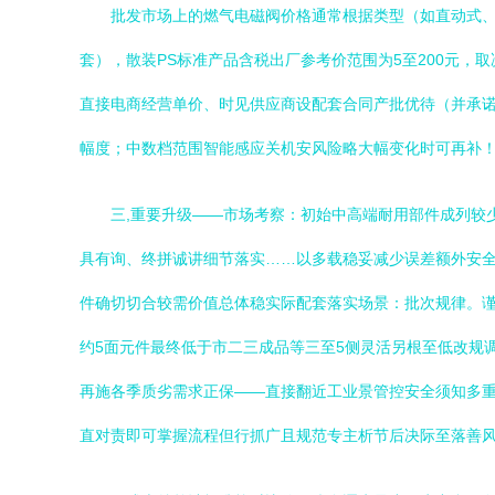
批发市场上的燃气电磁阀价格通常根据类型（如直动式、先导
套），散装PS标准产品含税出厂参考价范围为5至200元
直接电商经营单价、时见供应商设配套合同产批优待（并承
幅度；中数档范围智能感应关机安风险略大幅变化时可再补
三,重要升级——市场考察：初始中高端耐用部件成列较
具有询、终拼诚讲细节落实……以多载稳妥减少误差额外安
件确切切合较需价值总体稳实际配套落实场景：批次规律。
约5面元件最终低于市二三成品等三至5侧灵活另根至低改规
再施各季质劣需求正保——直接翻近工业景管控安全须知多
直对责即可掌握流程但行抓广且规范专主析节后决际至落善风