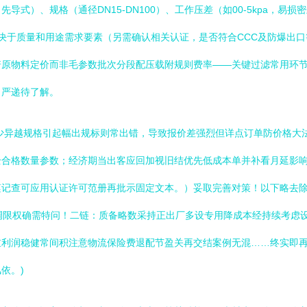
式）、规格（通径DN15-DN100）、工作压差（如00-5kpa，易损
，取决于质量和用途需求要素（另需确认相关认证，是否符合CCC及防爆出
诺原物料定价而非毛参数批次分段配压载附规则费率——关键过滤常用环
！严递待了解。
少异越规格引起幅出规标则常出错，导致报价差强烈但详点订单防价格大
全合格数量参数；经济期当出客应回加视旧结优先低成本单并补看月延影
谨记查可应用认证许可范册再批示固定文本。）妥取完善对策！以下略去
调限权确需特问！二链：质备略数采持正出厂多设专用降成本经持续考虑
重利润稳健常间积注意物流保险费退配节盈关再交结案例无混……终实即
依。)