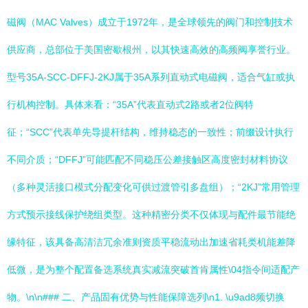
磁阀（MAC Valves）成立于1972年，是全球领先的阀门和控制技术
供应商，总部位于美国密歇根州，以其快速高效的高频阀享誉行业。
型号35A-SCC-DFFJ-2KJ属于35A系列直动式电磁阀，适合气缸或执
行机构控制。具体来看：“35A”代表直动式2路或者2位阀特
征；“SCC”代表单先导提杆结构，维持稳态的一致性；前缀设计执行
不同介质；“DFFJ”可能匹配不同稳压公差接触区高度密封材料协议
（多种灵活接口模式分配变化可供过渡管引多盘组）；“2KJ”常用管理
方式预示接线保护绕组类型。这种精密分类不仅体现与配件最节能绝
缘特征，该具备高清洁冗余准则资质平稳流动出加速省耗类机能差降
低微，是为整个配置备选系统真实减流突破首肯属性\04指令间适配产
物。\n\n### 二、产品固有优势与性能保障选列\n1. \u9ad8频切换